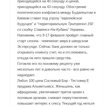
приходящейся на 40 секунду и ценой,
приходящейся на 43 секунду. Обострение
политического конфликта между Будапештом и
Киевом ставит под угрозу "европейское
будущее" и "территориальную
Тритренол 150
со скидку Славянск-На-Кубани
" Украины.
Напомним, что 9-17 февраля пройдет главный
старт сезона - чемпионат мира в шведском
Эстерсунде. Сейчас банк должен не только
открывать клиенту счет, но и отслеживать,
откуда на него пришли средства.
Готовлю его по похожему рецепту уже
несколько лет и довольно часто - все равно не
надоедает.
Либол 100 цена Сосновый Бор - Тестовер Е
продажа Альметьевск. Женьшень, как
афродизиак, увеличивает приток крови к
половым органам, снижает переутомление,
повышает интерес к сексу. Текущий год нельзя