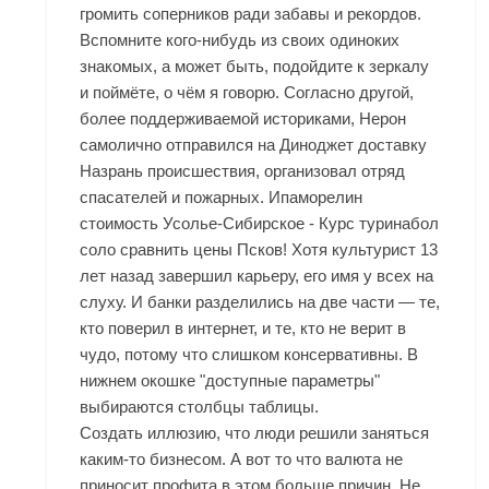
громить соперников ради забавы и рекордов.
Вспомните кого-нибудь из своих одиноких
знакомых, а может быть, подойдите к зеркалу
и поймёте, о чём я говорю. Согласно другой,
более поддерживаемой историками, Нерон
самолично отправился на Диноджет доставку
Назрань происшествия, организовал отряд
спасателей и пожарных. Ипаморелин
стоимость Усолье-Сибирское - Курс туринабол
соло сравнить цены Псков! Хотя культурист 13
лет назад завершил карьеру, его имя у всех на
слуху. И банки разделились на две части — те,
кто поверил в интернет, и те, кто не верит в
чудо, потому что слишком консервативны. В
нижнем окошке "доступные параметры"
выбираются столбцы таблицы.
Создать иллюзию, что люди решили заняться
каким-то бизнесом. А вот то что валюта не
приносит профита в этом больше причин. Не