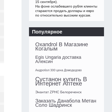
15 сентября).
На фоне ослабевшего рубля клиенты
стараются продать доллары и евро
по относительно высоким курсам.
Популярное
Oxandrol В Магазине
Когалым
Egis Ungaria доставка
Алексин
Андробол 300 цена Домодедово
Сустанон купить В
Интернет Аптеке
Энантат ZPHC Белореченск
Заказать Данабола Метан
Соло Шадринск