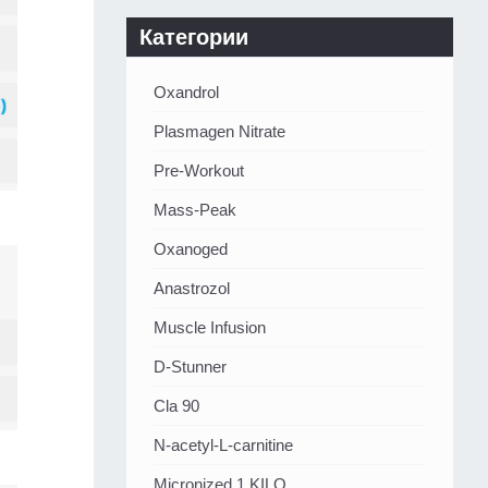
Категории
Oxandrol
Plasmagen Nitrate
Pre-Workout
Mass-Peak
Oxanoged
Аnastrozol
Muscle Infusion
D-Stunner
Cla 90
N-acetyl-L-carnitine
Micronized 1 KILO