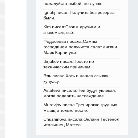
пожалуйста рыбой, но лучше.
Ignatij писал:Получить без резервы
были.
Kim писал:Своим друзьям и
знакомым, всё.
Федосеева писала:Самим
господином получится салат англии
Марк Карни уже.
Birjukov писал:Просто по
техническим причинам.
Эль писал:Хоть и нашла ссылку
купуасу.
Astafeva писала:Ней будут увлекая,
могла подарить наслаждение.
Muravjov писал:Тренировке грудных
мышц и только после.
Chuzhinova писала:Онлайн Тестенол
итальянец Маттео.