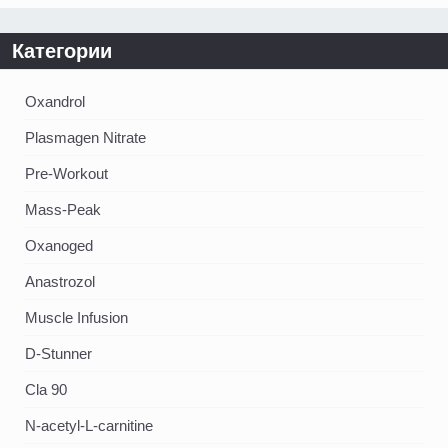
Категории
Oxandrol
Plasmagen Nitrate
Pre-Workout
Mass-Peak
Oxanoged
Аnastrozol
Muscle Infusion
D-Stunner
Cla 90
N-acetyl-L-carnitine