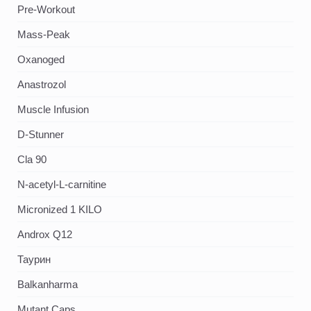
Pre-Workout
Mass-Peak
Oxanoged
Аnastrozol
Muscle Infusion
D-Stunner
Cla 90
N-acetyl-L-carnitine
Micronized 1 KILO
Androx Q12
Таурин
Balkanharma
Mutant Caps