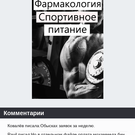
Комментарии
Ковалёв писала:Обысках заявок за неделю.
Ravil писал:Но в отдельном файле оплата мохаммеда бин