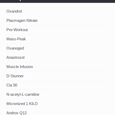
Oxandrol
Plasmagen Nitrate
Pre-Workout
Mass-Peak
Oxanoged
Аnastrozol
Muscle Infusion
D-Stunner
Cla 90
N-acetyl-L-carnitine
Micronized 1 KILO
Androx Q12