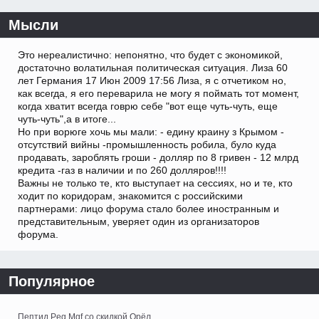
Мысли
Это нереалистично: непонятно, что будет с экономикой,
достаточно волатильная политическая ситуация. Лиза 60
лет Германия 17 Июн 2009 17:56 Лиза, я с отчетиком но,
как всегда, я его переварила не могу я поймать тот момент,
когда хватит всегда говрю себе "вот еще чуть-чуть, еще
чуть-чуть",а в итоге...
Но при ворюге хочь мы мали: - едину краину з Крымом -
отсутствий вийны -промышленность робила, було куда
продавать, зароблять гроши - долляр по 8 гривен - 12 млрд
кредита -газ в наличии и по 260 долляров!!!!
Важны не только те, кто выступает на сессиях, но и те, кто
ходит по коридорам, знакомится с российскими
партнерами: лицо форума стало более иностранным и
представительным, уверяет один из организаторов
форума.
Популярное
Пептид Peg Mgf со скидкой Орёл