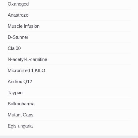
Oxanoged
Аnastrozol
Muscle Infusion
D-Stunner
Cla 90
N-acetyl-L-carnitine
Micronized 1 KILO
Androx Q12
Таурин
Balkanharma
Mutant Caps
Egis ungaria