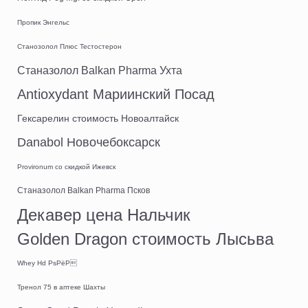
Пропик Энгельс
Станозолол Плюс Тестостерон
Станазолол Balkan Pharma Ухта
Antioxydant Мариинский Посад
Гексарелин стоимость Новоалтайск
Danabol Новочебоксарск
Provironum со скидкой Ижевск
Станазолол Balkan Pharma Псков
Декавер цена Нальчик
Golden Dragon стоимость Лысьва
Whey Hd РѕРёР
Тренол 75 в аптеке Шахты