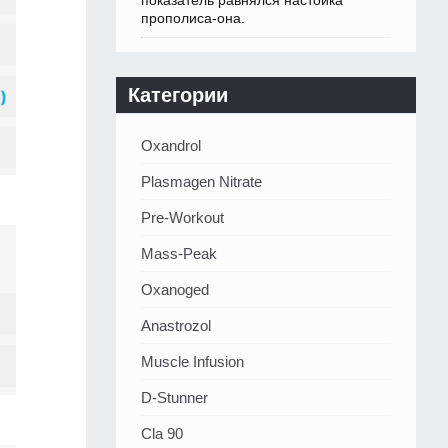
показатель равнялся настойка
прополиса-она.
Категории
Oxandrol
Plasmagen Nitrate
Pre-Workout
Mass-Peak
Oxanoged
Аnastrozol
Muscle Infusion
D-Stunner
Cla 90