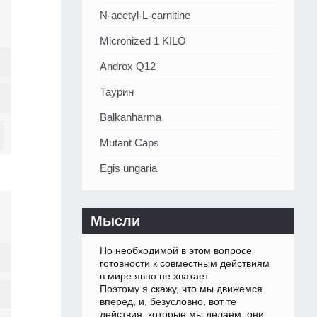
N-acetyl-L-carnitine
Micronized 1 KILO
Androx Q12
Таурин
Balkanharma
Mutant Caps
Egis ungaria
Мысли
Но необходимой в этом вопросе
готовности к совместным действиям
в мире явно не хватает.
Поэтому я скажу, что мы движемся
вперед, и, безусловно, вот те
действия, которые мы делаем, они