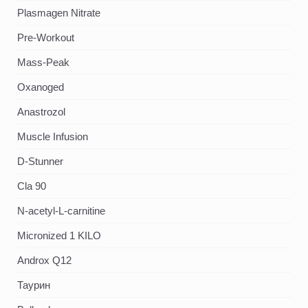
Plasmagen Nitrate
Pre-Workout
Mass-Peak
Oxanoged
Аnastrozol
Muscle Infusion
D-Stunner
Cla 90
N-acetyl-L-carnitine
Micronized 1 KILO
Androx Q12
Таурин