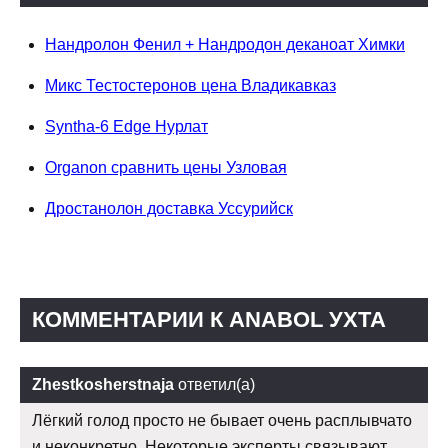
Нандролон Фенил + Нандродон деканоат Химки
Микс Тестостеронов цена Владикавказ
Syntha-6 Edge Нурлат
Organon сравнить цены Узловая
Дростанолон доставка Уссурийск
КОММЕНТАРИИ К ANABOL УХТА
Zhestkosherstnaja
ответил(а)
Лёгкий голод просто не бывает очень расплывчато
и неконкретно. Некоторые эксперты связывают