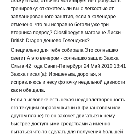
скажу я вам, отлично мотивирует не пропускать
тренировку: откажетесь ли вы с легкостью от
запланированного занятия, если в календаре
отмечено, что вы исправно бегали уже три
вторника подряд? Clostilbegyt в магазине Лиски -
British Dragon дешево Геленджик?
Специально для тебя собирала Это солнышко
светит А это вечером - солнышко зашло Заюха
Ольга 42 года Санкт-Петербург 24 Май 2010 13:41
Заюха писал(а): Иришенька, дорогая, я
исправляюсь и несу фоточку недельной давности
как и обещала.
Если в человеке есть некая неудовлетворенность
его текущим образом жизни (в финансовом или
другом плане) то он захочет двигаться к нему
быстрее доступными средствами а именно
пытаться что-то сделать для получения большей