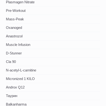
Plasmagen Nitrate
Pre-Workout
Mass-Peak
Oxanoged
Аnastrozol
Muscle Infusion
D-Stunner
Cla 90
N-acetyl-L-carnitine
Micronized 1 KILO
Androx Q12
Таурин
Balkanharma