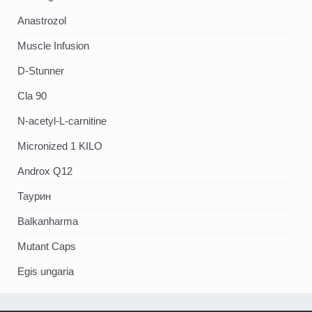
Аnastrozol
Muscle Infusion
D-Stunner
Cla 90
N-acetyl-L-carnitine
Micronized 1 KILO
Androx Q12
Таурин
Balkanharma
Mutant Caps
Egis ungaria