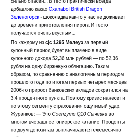
сильно опасен... В тесто практически всегда
добавляю какао
Oxanabol British Dragon
Зеленогорск
- шоколадка как-то у нас не доживает
до времени приготовления пирога И тесто
получается очень вкусным...
По каждому из
cjc 1295 Мелеуз
за первый
купонный период будет выплачено в виде
купонного дохода 52,36 млн рублей — по 52,36
рубля на одну биржевую облигацию. Таким
образом, по сравнению с аналогичным периодом
прошлого года по итогам первых четырех месяцев
2006-го прирост банковских вкладов сократился на
3,4 процентного пункта. Поэтому кризис нанесет и
по этому сегменту страхования ощутимый удар.
Журанков: — Это
Coenzyme Q10 Сычевка
во
многом вчерашнее юниорское катание. Проценты
по двум депозитам выплачиваются ежемесячно