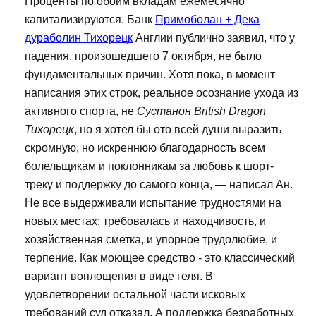
Проценты по обоим вкладам ежемесячно
капитализируются. Банк
Примоболан + Дека
дураболин Тихорецк
Англии публично заявил, что у
падения, произошедшего 7 октября, не было
фундаментальных причин. Хотя пока, в момент
написания этих строк, реальное осознание ухода из
активного спорта, не
Сустанон British Dragon
Тихорецк
, но я хотел бы ото всей души выразить
скромную, но искреннюю благодарность всем
болельщикам и поклонникам за любовь к шорт-
треку и поддержку до самого конца, — написал Ан.
Не все выдерживали испытание трудностями на
новых местах: требовалась и находчивость, и
хозяйственная сметка, и упорное трудолюбие, и
терпение. Как моющее средство - это классический
вариант воплощения в виде геля. В
удовлетворении остальной части исковых
требований суд отказал. А поддержка безработных