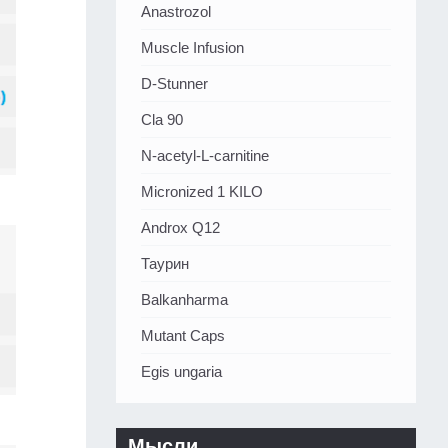
Аnastrozol
Muscle Infusion
D-Stunner
Cla 90
N-acetyl-L-carnitine
Micronized 1 KILO
Androx Q12
Таурин
Balkanharma
Mutant Caps
Egis ungaria
Мысли