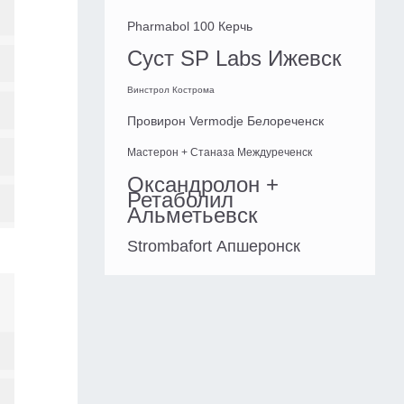
Pharmabol 100 Керчь
Суст SP Labs Ижевск
Винстрол Кострома
Провирон Vermodje Белореченск
Мастерон + Станаза Междуреченск
Оксандролон +
Ретаболил
Альметьевск
Strombafort Апшеронск