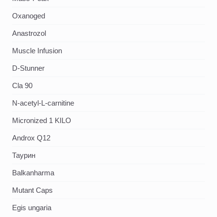
Oxanoged
Аnastrozol
Muscle Infusion
D-Stunner
Cla 90
N-acetyl-L-carnitine
Micronized 1 KILO
Androx Q12
Таурин
Balkanharma
Mutant Caps
Egis ungaria