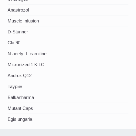
Аnastrozol
Muscle Infusion
D-Stunner
Cla 90
N-acetyl-L-carnitine
Micronized 1 KILO
Androx Q12
Таурин
Balkanharma
Mutant Caps
Egis ungaria