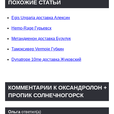
ПОХОЖИЕ СТАТЬИ
Egis Ungaria доставка Алексин
Hemo-Rage Гурьевск
Метандиенон доставка Бузулук
Тамоксивер Vermoje Губкин
Dynatrope 10me доставка Жуковский
КОММЕНТАРИИ К ОКСАНДРОЛОН +
ПРОПИК СОЛНЕЧНОГОРСК
Ольга
ответил(а)