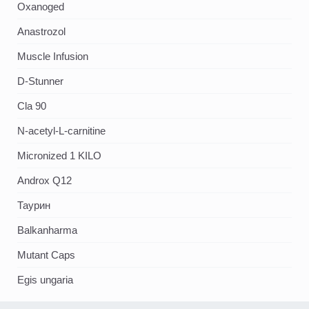
Oxanoged
Аnastrozol
Muscle Infusion
D-Stunner
Cla 90
N-acetyl-L-carnitine
Micronized 1 KILO
Androx Q12
Таурин
Balkanharma
Mutant Caps
Egis ungaria