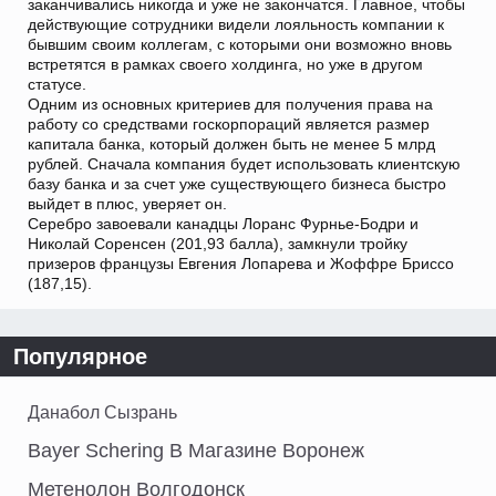
заканчивались никогда и уже не закончатся. Главное, чтобы
действующие сотрудники видели лояльность компании к
бывшим своим коллегам, с которыми они возможно вновь
встретятся в рамках своего холдинга, но уже в другом
статусе.
Одним из основных критериев для получения права на
работу со средствами госкорпораций является размер
капитала банка, который должен быть не менее 5 млрд
рублей. Сначала компания будет использовать клиентскую
базу банка и за счет уже существующего бизнеса быстро
выйдет в плюс, уверяет он.
Серебро завоевали канадцы Лоранс Фурнье-Бодри и
Николай Соренсен (201,93 балла), замкнули тройку
призеров французы Евгения Лопарева и Жоффре Бриссо
(187,15).
Популярное
Данабол Сызрань
Bayer Schering В Магазине Воронеж
Метенолон Волгодонск