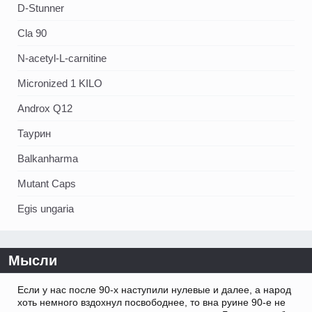
D-Stunner
Cla 90
N-acetyl-L-carnitine
Micronized 1 KILO
Androx Q12
Таурин
Balkanharma
Mutant Caps
Egis ungaria
Мысли
Если у нас после 90-х наступили нулевые и далее, а народ
хоть немного вздохнул посвободнее, то вна руине 90-е не