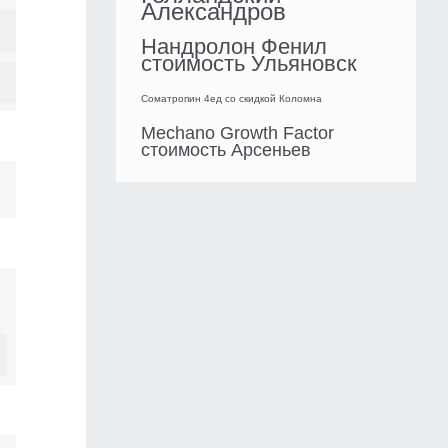
Александров
Нандролон Фенил
стоимость Ульяновск
Cоматропин 4ед со скидкой Коломна
Mechano Growth Factor
стоимость Арсеньев