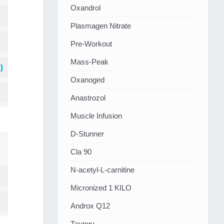
Oxandrol
Plasmagen Nitrate
Pre-Workout
Mass-Peak
Oxanoged
Аnastrozol
Muscle Infusion
D-Stunner
Cla 90
N-acetyl-L-carnitine
Micronized 1 KILO
Androx Q12
Таурин