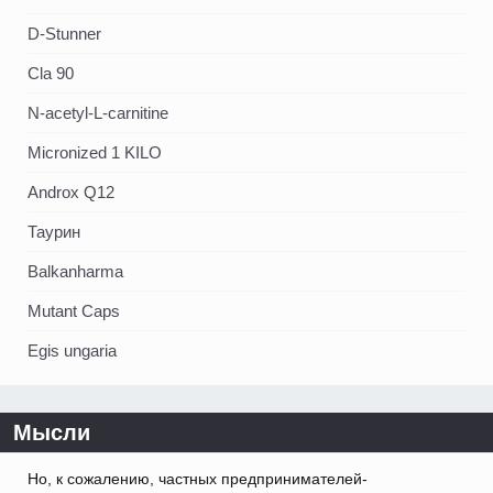
D-Stunner
Cla 90
N-acetyl-L-carnitine
Micronized 1 KILO
Androx Q12
Таурин
Balkanharma
Mutant Caps
Egis ungaria
Мысли
Но, к сожалению, частных предпринимателей-