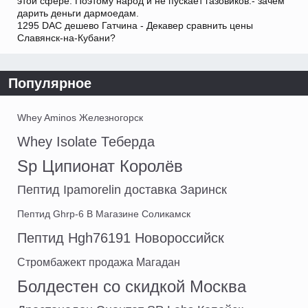
этой сфере. Поэтому народ и не пускает газовиков:- зачем
дарить деньги дармоедам.
1295 DAC дешево Гатчина - Декавер сравнить цены
Славянск-на-Кубани?
Популярное
Whey Aminos Железногорск
Whey Isolate Теберда
Sp Ципионат Королёв
Пептид Ipamorelin доставка Заринск
Пептид Ghrp-6 В Магазине Соликамск
Пептид Hgh76191 Новороссийск
Стромбажект продажа Магадан
Болдестен со скидкой Москва