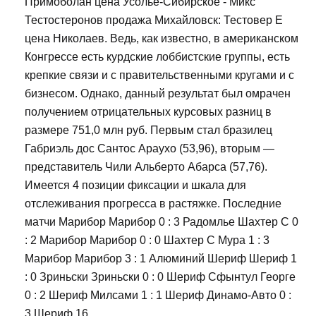
Примоболан цена Усолье-Сибирское - Микс
Тестостеронов продажа Михайловск: Тестовер Е
цена Николаев. Ведь, как известно, в американском
Конгрессе есть курдские лоббистские группы, есть
крепкие связи и с правительственными кругами и с
бизнесом. Однако, данный результат был омрачен
получением отрицательных курсовых разниц в
размере 751,0 млн руб. Первым стал бразилец
Габриэль дос Сантос Араухо (53,96), вторым —
представитель Чили Альберто Абарса (57,76).
Имеется 4 позиции фиксации и шкала для
отслеживания прогресса в растяжке. Последние
матчи Марибор Марибор 0 : 3 Радомлье Шахтер С 0
: 2 Марибор Марибор 0 : 0 Шахтер С Мура 1 : 3
Марибор Марибор 3 : 1 Алюминий Шериф Шериф 1
: 0 Зриньски Зриньски 0 : 0 Шериф Сфынтул Георге
0 : 2 Шериф Милсами 1 : 1 Шериф Динамо-Авто 0 :
3 Шериф 16.