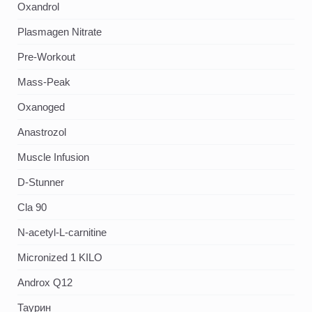
Oxandrol
Plasmagen Nitrate
Pre-Workout
Mass-Peak
Oxanoged
Аnastrozol
Muscle Infusion
D-Stunner
Cla 90
N-acetyl-L-carnitine
Micronized 1 KILO
Androx Q12
Таурин