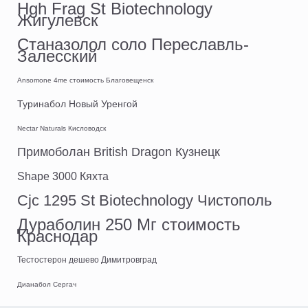
Hgh Frag St Biotechnology
Жигулевск
Станазолол соло Переславль-
Залесский
Ansomone 4me стоимость Благовещенск
Туринабол Новый Уренгой
Nectar Naturals Кисловодск
Примоболан British Dragon Кузнецк
Shape 3000 Кяхта
Cjc 1295 St Biotechnology Чистополь
Дураболин 250 Мг стоимость
Краснодар
Тестостерон дешево Димитровград
Дианабол Сергач