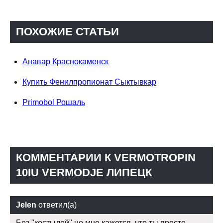
ПОХОЖИЕ СТАТЬИ
Анавар Краснокаменск
Купить Фенилпропионат Сыктывкар
Primobol Рошаль
КОММЕНТАРИИ К VERMOTROPIN
10IU VERMODJE ЛИПЕЦК
Jelen
ответил(а)
Без "костылей" но мне кажется, что ты просто