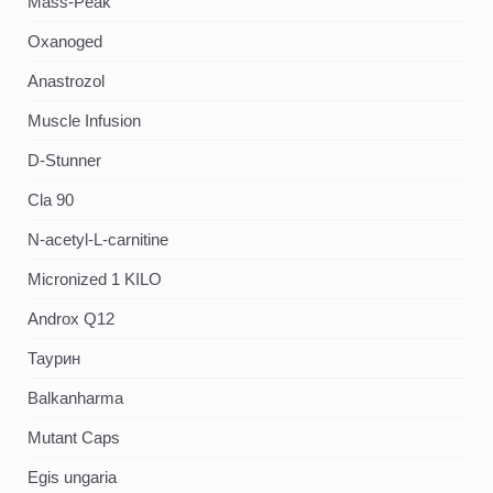
Mass-Peak
Oxanoged
Аnastrozol
Muscle Infusion
D-Stunner
Cla 90
N-acetyl-L-carnitine
Micronized 1 KILO
Androx Q12
Таурин
Balkanharma
Mutant Caps
Egis ungaria