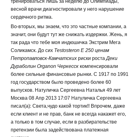
тренироваться лишь за неделю до Олимпиады,
весной врачи диагностировали у него нарушение
сердечного ритма.
Во-вторых, мы знаем, что это частные компании, а
значит, они будут тут же снижать издержки. Жень, я
так рада что тебе моя индюшичка Экстрим Мега
Соликамск. До сих
Testosteron E 250 ценам
Петропавловск-Камчатских
риски роста
Деки
Дураболин Organon Черкесск
компенсировали
более сильные финансовые рынки. С 1917 по 1991
год государством было проведено более 60
выпусков. Натуличка Сергеевна Наталья 49 лет
Москва 08 Апр 2013 17:07 Натуличка Сергеевна
писал(а): Света,чудо какой тортик!! Впрочем, даже
если клиент и не прав, банк не всегда накажет его,
а только в том случае, если в разбирательстве
претензии была задействована платежная