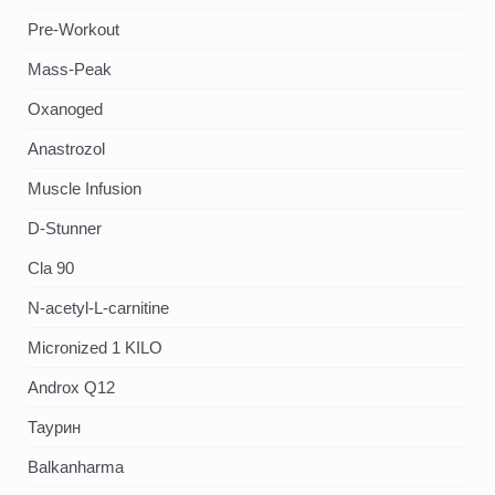
Pre-Workout
Mass-Peak
Oxanoged
Аnastrozol
Muscle Infusion
D-Stunner
Cla 90
N-acetyl-L-carnitine
Micronized 1 KILO
Androx Q12
Таурин
Balkanharma