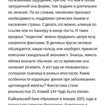
болезненных ощущений, притом, что чем в более
запущенной она форме, тем труднее и длительнее
ее лечение. По их словам, чиновники признают
необходимость поддержки греческих банков и
населения страны. Сделать это можно, кликнув по
ссылке или по баннеру в конце поста. И таких
вредных "подколов" можно придумать целую кучу,
напрягите фантазию. В деловых кругах активно
обсуждается, какую пользу, или наоборот, принесет
компании скандальный экономист. Знаешь, мякоть
яблока вначале обычная, но со временем она
начинает розоветь. А вот еда не понравилась-
сплошная пшеница в разных ипостасях. Какие
особенности коррекции зрения при заболеваниях
щитовидной железы? Фантастика стала
реальностью 21 Хоккей 144 Чудо было близко.
Байкальский банк образован в январе 2001 года в
результате слияния Иркутского, Бурятского и