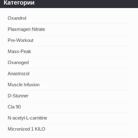
Категории
Oxandrol
Plasmagen Nitrate
Pre-Workout
Mass-Peak
Oxanoged
Аnastrozol
Muscle Infusion
D-Stunner
Cla 90
N-acetyl-L-carnitine
Micronized 1 KILO