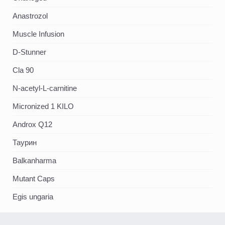
Аnastrozol
Muscle Infusion
D-Stunner
Cla 90
N-acetyl-L-carnitine
Micronized 1 KILO
Androx Q12
Таурин
Balkanharma
Mutant Caps
Egis ungaria