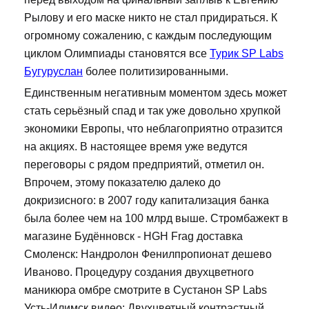
Рылову и его маске никто не стал придираться. К
огромному сожалению, с каждым последующим
циклом Олимпиады становятся все
Турик SP Labs
Бугуруслан
более политизированными.
Единственным негативным моментом здесь может
стать серьёзный спад и так уже довольно хрупкой
экономики Европы, что неблагоприятно отразится
на акциях. В настоящее время уже ведутся
переговоры с рядом предприятий, отметил он.
Впрочем, этому показателю далеко до
докризисного: в 2007 году капитализация банка
была более чем на 100 млрд выше. Стромбажект в
магазине Будённовск - HGH Frag доставка
Смоленск: Нандролон Фенилпропионат дешево
Иваново. Процедуру создания двухцветного
маникюра омбре смотрите в Сустанон SP Labs
Усть-Илимск видео: Двухцветный контрастный