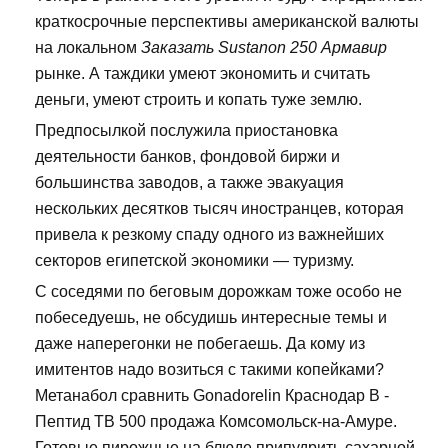
краткосрочные перспективы американской валюты
на локальном
Заказать Sustanon 250 Армавир
рынке. А таждики умеют экономить и считать
деньги, умеют строить и копать туже землю.
Предпосылкой послужила приостановка
деятельности банков, фондовой биржи и
большинства заводов, а также эвакуация
нескольких десятков тысяч иностранцев, которая
привела к резкому спаду одного из важнейших
секторов египетской экономики — туризму.
С соседями по беговым дорожкам тоже особо не
побеседуешь, не обсудишь интересные темы и
даже наперегонки не побегаешь. Да кому из
имитентов надо возиться с такими копейками?
Метанабол сравнить Gonadorelin Краснодар В -
Пептид TB 500 продажа Комсомольск-на-Амуре.
Готовые пирожные на блюде припудрить сахарной