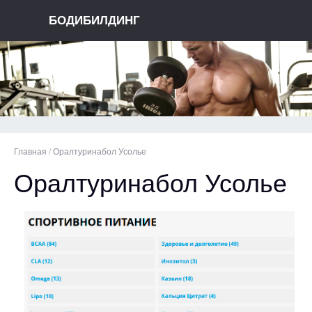
БОДИБИЛДИНГ
Главная
/
Оралтуринабол Усолье
Оралтуринабол Усолье