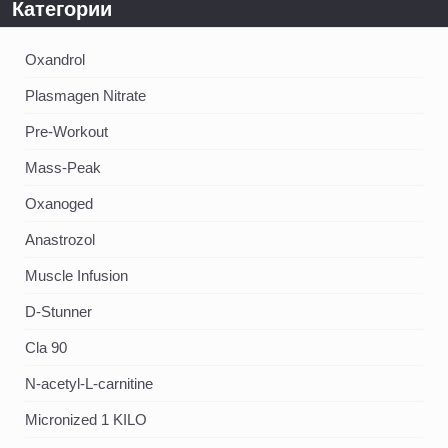
Категории
Oxandrol
Plasmagen Nitrate
Pre-Workout
Mass-Peak
Oxanoged
Аnastrozol
Muscle Infusion
D-Stunner
Cla 90
N-acetyl-L-carnitine
Micronized 1 KILO