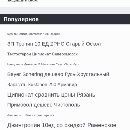
защищать себя.
Популярное
Купить Пептид Ipamorelin Черногорск
ЗП Тропин 10 ЕД ZPHC Старый Оскол
Тестостерон Ципионат Североморск
Нандролон Деканоат В Магазине Санкт-Петербург
Bayer Schering дешево Гусь-Хрустальный
Заказать Sustanon 250 Армавир
Ципионат сравнить цены Рязань
Примобол дешево Чистополь
Анаполон + Станазолол Заринск
Джинтропин 10ед со скидкой Раменское