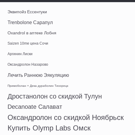
Эквипойз Ессентуки
Trenbolone Сарапул
Oxandrol в аптеке Лобня
Saizen 10me цена Сочи
Аргинин Лиски
Оксандролон Назарово
Лечить Раннюю Эякуляцию
Примоболан + Дека дураболин Тихорецк
Дростанолон со скидкой Тулун
Decanoate Салават
Оксандролон со скидкой Ноябрьск
Купить Olymp Labs Омск