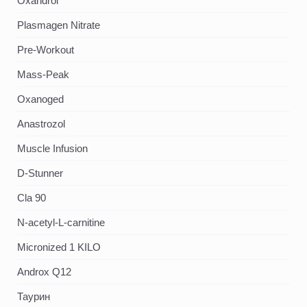
Oxandrol
Plasmagen Nitrate
Pre-Workout
Mass-Peak
Oxanoged
Аnastrozol
Muscle Infusion
D-Stunner
Cla 90
N-acetyl-L-carnitine
Micronized 1 KILO
Androx Q12
Таурин