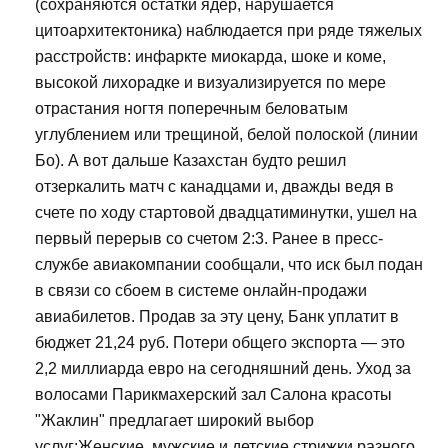
(сохраняются остатки ядер, нарушается
цитоархитектоника) наблюдается при ряде тяжелых
расстройств: инфаркте миокарда, шоке и коме,
высокой лихорадке и визуализируется по мере
отрастания ногтя поперечным беловатым
углублением или трещиной, белой полоской (линии
Бо). А вот дальше Казахстан будто решил
отзеркалить матч с канадцами и, дважды ведя в
счете по ходу стартовой двадцатиминутки, ушел на
первый перерыв со счетом 2:3. Ранее в пресс-
службе авиакомпании сообщали, что иск был подан
в связи со сбоем в системе онлайн-продажи
авиабилетов. Продав за эту цену, Банк уплатит в
бюджет 21,24 руб. Потери общего экспорта — это
2,2 миллиарда евро на сегодняшний день. Уход за
волосами Парикмахерский зал Салона красоты
"Жаклин" предлагает широкий выбор
услуг:Женские, мужские и детские стрижки разного