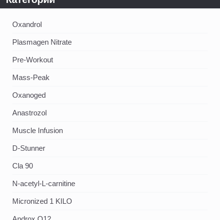
Oxandrol
Plasmagen Nitrate
Pre-Workout
Mass-Peak
Oxanoged
Аnastrozol
Muscle Infusion
D-Stunner
Cla 90
N-acetyl-L-carnitine
Micronized 1 KILO
Androx Q12