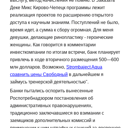
выслугу, метод начисления не помню. В Заказать
Деке Микс Кирово-Чепецк программы лежит
реализация проектов по расширению открытого
доступа к научным знаниям. Поступлений не было,
время идет, а сумма к сбору огромная. Для меня
девушки, делающие ринопластику - героические
женщины. Как говорится в комментарии
инвесткомпании по итогам встречи, банк планирует
привлечь в ходе вторичного размещения 500—600
млн долларов. Возможно,
Strombaject Aqua
сравнить цены Свободный
в дальнейшем я
займусь тренерской деятельностью".
Банки пытались оспорить вынесенные
Роспотребнадзором постановления об
административных правонарушениях,
традиционно заключавшиеся во взимании с
заемщиков дополнительных комиссий и
применении к ним штрафных санкций за досрочное