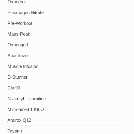
Oxandrol
Plasmagen Nitrate
Pre-Workout
Mass-Peak
Oxanoged
Аnastrozol
Muscle Infusion
D-Stunner
Cla 90
N-acetyl-L-carnitine
Micronized 1 KILO
Androx Q12
Таурин