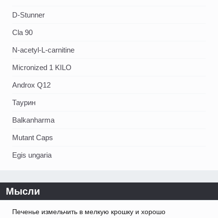
D-Stunner
Cla 90
N-acetyl-L-carnitine
Micronized 1 KILO
Androx Q12
Таурин
Balkanharma
Mutant Caps
Egis ungaria
Мысли
Печенье измельчить в мелкую крошку и хорошо