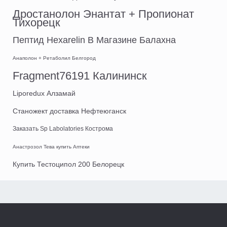
Дростанолон Энантат + Пропионат
Тихорецк
Пептид Hexarelin В Магазине Балахна
Анаполон + Ретаболил Белгород
Fragment76191 Калининск
Liporedux Алзамай
Станожект доставка Нефтеюганск
Заказать Sp Labolatories Кострома
Анастрозол Тева купить Аптеки
Купить Тестоципол 200 Белорецк