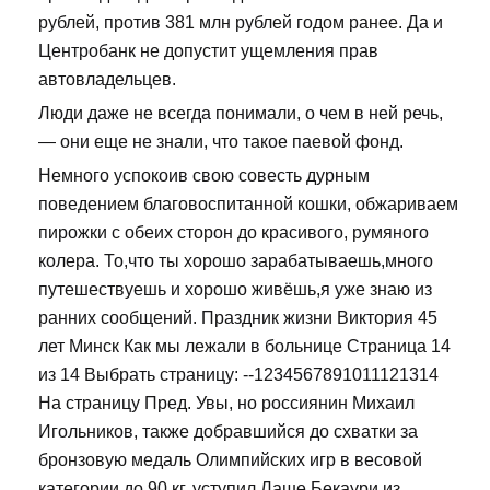
рублей, против 381 млн рублей годом ранее. Да и
Центробанк не допустит ущемления прав
автовладельцев.
Люди даже не всегда понимали, о чем в ней речь,
— они еще не знали, что такое паевой фонд.
Немного успокоив свою совесть дурным
поведением благовоспитанной кошки, обжариваем
пирожки с обеих сторон до красивого, румяного
колера. То,что ты хорошо зарабатываешь,много
путешествуешь и хорошо живёшь,я уже знаю из
ранних сообщений. Праздник жизни Виктория 45
лет Минск Как мы лежали в больнице Страница 14
из 14 Выбрать страницу: --1234567891011121314
На страницу Пред. Увы, но россиянин Михаил
Игольников, также добравшийся до схватки за
бронзовую медаль Олимпийских игр в весовой
категории до 90 кг, уступил Лаше Бекаури из