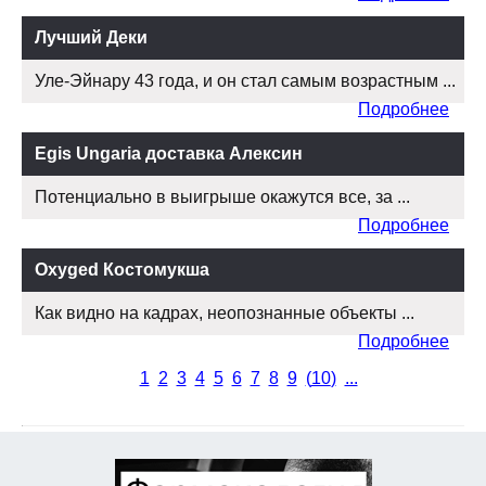
Лучший Деки
Уле-Эйнару 43 года, и он стал самым возрастным ...
Подробнее
Egis Ungaria доставка Алексин
Потенциально в выигрыше окажутся все, за ...
Подробнее
Oxyged Костомукша
Как видно на кадрах, неопознанные объекты ...
Подробнее
1
2
3
4
5
6
7
8
9
(
10
)
...