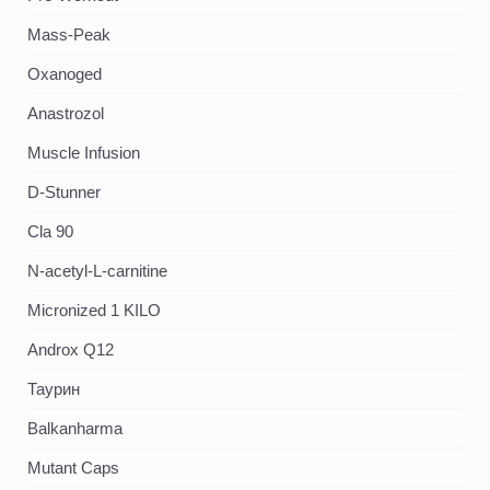
Mass-Peak
Oxanoged
Аnastrozol
Muscle Infusion
D-Stunner
Cla 90
N-acetyl-L-carnitine
Micronized 1 KILO
Androx Q12
Таурин
Balkanharma
Mutant Caps