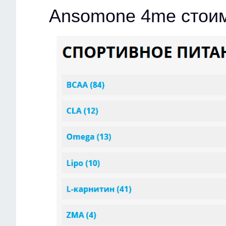
Ansomone 4me стои