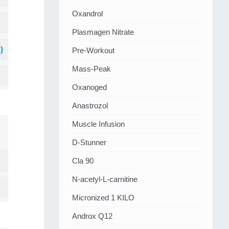
Oxandrol
Plasmagen Nitrate
Pre-Workout
Mass-Peak
Oxanoged
Аnastrozol
Muscle Infusion
D-Stunner
Cla 90
N-acetyl-L-carnitine
Micronized 1 KILO
Androx Q12