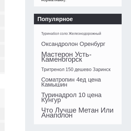
Популярное
Туринабол соло Железнодорожный
Оксандролон Оренбург
Мастерон Усть-
Каменогорск
Тритренол 150 дешево Заринск
Cоматропин 4ед цена
Камышин
Туринадрол 10 цена
Кунгур
Что Лучше Метан Или
Анаполон