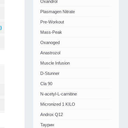
Oxandrol
Plasmagen Nitrate
Pre-Workout
Mass-Peak
Oxanoged
Аnastrozol
Muscle Infusion
D-Stunner
Cla 90
N-acetyl-L-carnitine
Micronized 1 KILO
Androx Q12
Таурин